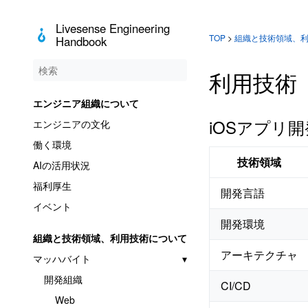
Livesense Engineering
TOP
>
組織と技術領域、
Handbook
利用技術
エンジニア組織について
iOSアプリ
エンジニアの文化
働く環境
技術領域
AIの活用状況
福利厚生
開発言語
イベント
開発環境
組織と技術領域、利用技術について
アーキテクチャ
マッハバイト
開発組織
CI/CD
Web