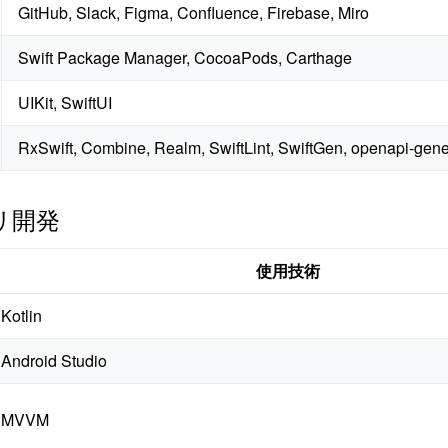
GitHub, Slack, Figma, Confluence, Firebase, Miro
Swift Package Manager, CocoaPods, Carthage
UIKit, SwiftUI
RxSwift, Combine, Realm, SwiftLint, SwiftGen, openapi-gene
プリ開発
使用技術
Kotlin
Android Studio
MVVM