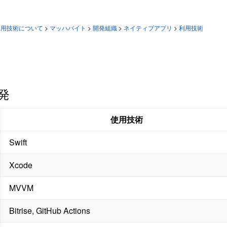
利用技術について
>
マッハバイト
>
開発組織
>
ネイティブアプリ
>
利用技術
開発
使用技術
Swift
Xcode
MVVM
Bitrise, GitHub Actions