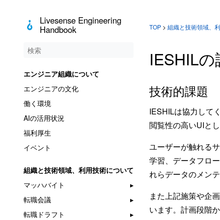
Livesense Engineering
TOP
>
組織と技術領域、
Handbook
IESHIL
エンジニア組織について
技術的課題
エンジニアの文化
働く環境
IESHILは協力
AIの活用状況
閲覧性の高いUIと
福利厚生
ユーザーが触れるサー
イベント
学習、データフロー
組織と技術領域、利用技術について
れらデータのメンテ
マッハバイト
また上記施策や企画
転職会議
います。計画段階か
転職ドラフト