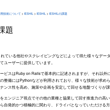
利用技術について
>
IESHIL
>
IESHIL
>
IESHILの課題
の課題
してくれている他社やスクレイピングなどによって得た様々なデー
してユーザーに提供しています。
ビスはRuby on Railsで基本的に記述されますが、それ以
の整備にはPythonなどが利用されており、様々な技術が求め
ナンス性を高め、施策や企画を安定して回せる地盤づくりが課
をエンジニア視点でその他の業種と協業して回す推進力の高い
ら自発的かつ積極的に関わり、ドライバとなっていただける方